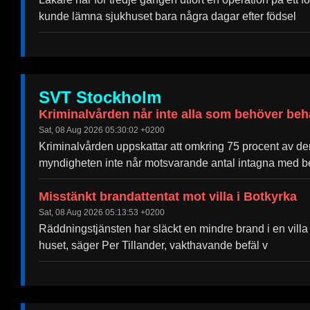
Help &
kunde lämna sjukhuset bara några dagar efter födsel
Support
Contact
About
Us
SVT Stockholm
Kriminalvården når inte alla som behöver beh
Write
Sat, 08 Aug 2026 05:30:02 +0200
for Us
Kriminalvården uppskattar att omkring 75 procent av deras k
myndigheten inte når motsvarande antal intagna med 
Misstänkt brandattentat mot villa i Botkyrka
Sat, 08 Aug 2026 05:13:53 +0200
Räddningstjänsten har släckt en mindre brand i en villa 
huset, säger Per Tillander, vakthavande befäl v