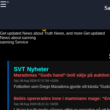
>
☰
×
S
Useful
links
Home
sanning News Guide
Get updated News about Truth News, and more
Get updated
News about sanning
Sanning
sanning Service
Truth
Socials
SVT Nyheter
Facebook
Maradonas ”Guds hand”-boll säljs på auktion
Sat, 08 Aug 2026 07:37:58 +0200
Instagram
Fotbollen som Diego Maradona gjorde sitt kända ”Guds h
Twitter
Bebis opererades inne i mammans mage: ”En
Sat, 08 Aug 2026 06:21:11 +0200
Telegram
Läkare har för tredje gången utfört en operation på ett