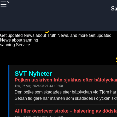
>
☰
×
S
Useful
links
Home
sanning News Guide
Get updated News about Truth News, and more
Get updated
News about sanning
Sanning
sanning Service
Truth
Socials
SVT Nyheter
Facebook
Pojken utskriven från sjukhus efter båtolycka
Thu, 06 Aug 2026 08:21:43 +0200
Instagram
Den pojke som skadades efter båtolyckan vid Tjörn har 
Twitter
Sedan tidigare har mannen som skadades i olyckan skri
Allt fler överlever stroke – halvering av dödsf
Telegram