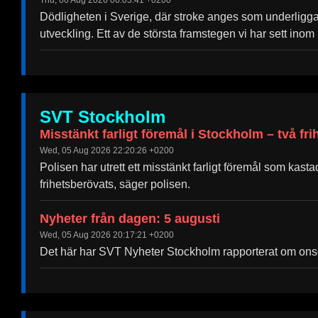
Thu, 06 Aug 2026 06:03:41 +0200
Help &
Dödligheten i Sverige, där stroke anges som underligga
Support
utveckling. Ett av de största framstegen vi har sett ino
Contact
About
Us
SVT Stockholm
Write
Misstänkt farligt föremål i Stockholm – två fr
for Us
Wed, 05 Aug 2026 22:20:26 +0200
Polisen har utrett ett misstänkt farligt föremål som kas
frihetsberövats, säger polisen.
Nyheter från dagen: 5 augusti
Wed, 05 Aug 2026 20:17:21 +0200
Det här har SVT Nyheter Stockholm rapporterat om ons